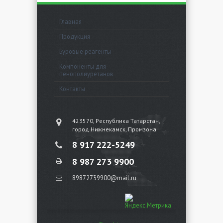
Главная
Продукция
Буровые реагенты
Компоненты для
пенополиуретанов
Контакты
423570, Республика Татарстан,
город Нижнекамск, Промзона
8 917 222-5249
8 987 273 9900
89872739900@mail.ru