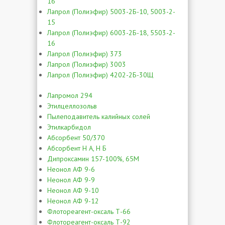
16
Лапрол (Полиэфир) 5003-2Б-10, 5003-2-
15
Лапрол (Полиэфир) 6003-2Б-18, 5503-2-
16
Лапрол (Полиэфир) 373
Лапрол (Полиэфир) 3003
Лапрол (Полиэфир) 4202-2Б-30Щ
Лапромол 294
Этилцеллозольв
Пылеподавитель калийных солей
Этилкарбидол
Абсорбент 50/370
Абсорбент Н А, Н Б
Дипроксамин 157-100%, 65М
Неонол АФ 9-6
Неонол АФ 9-9
Неонол АФ 9-10
Неонол АФ 9-12
Флотореагент-оксаль Т-66
Флотореагент-оксаль Т-92