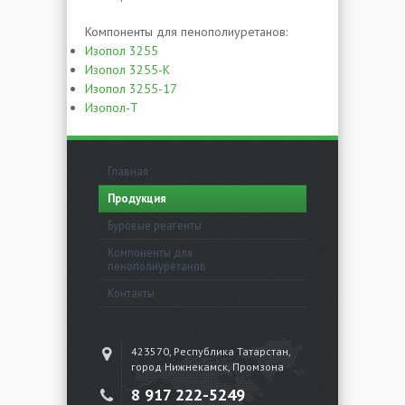
Компоненты для пенополиуретанов:
Изопол 3255
Изопол 3255-К
Изопол 3255-17
Изопол-Т
Главная
Продукция
Буровые реагенты
Компоненты для
пенополиуретанов
Контакты
423570, Республика Татарстан,
город Нижнекамск, Промзона
8 917 222-5249