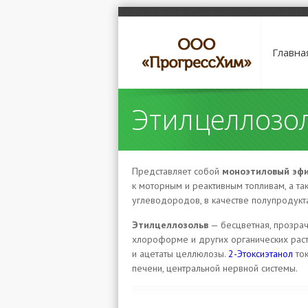
Главна
Этилцеллозо
Представляет собой
моноэтиловый эфи
к моторным и реактивным топливам, а та
углеводородов, в качестве полупродукта
Этилцеллозольв
— бесцветная, прозрачн
хлороформе и других органических рас
и ацетаты целлюлозы.
2-Этоксиэтанол
ток
печени, центральной нервной системы.