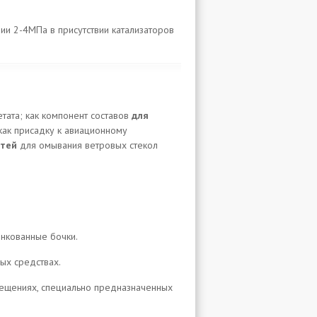
ии 2-4МПа в присутствии катализаторов
тата; как компонент составов
для
 как присадку к авиационному
стей
для омывания ветровых стекол
нкованные бочки.
ых средствах.
омещениях, специально предназначенных