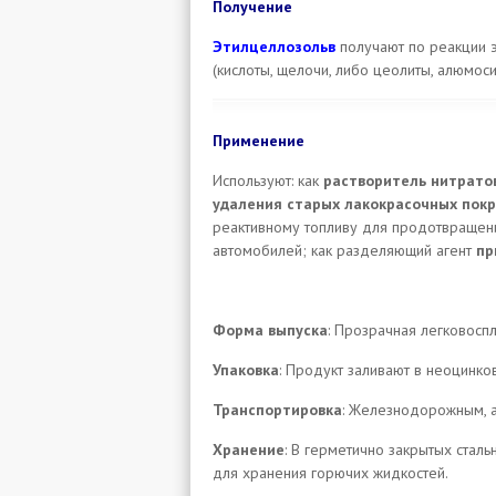
Получение
Этилцеллозольв
получают по реакции э
(кислоты, щелочи, либо цеолиты, алюмосил
Применение
Используют: как
растворитель нитрато
удаления старых лакокрасочных пок
реактивному топливу для продотвращен
автомобилей; как разделяющий агент
пр
Форма выпуска
: Прозрачная легковосп
Упаковка
: Продукт заливают в неоцинк
Транспортировка
: Железнодорожным, а
Хранение
: В герметично закрытых стал
для хранения горючих жидкостей.