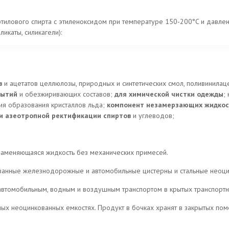
тилового спирта с этиленоксидом при температуре 150-200°C и давлен
икаты, силикагели):
в
и ацетатов целлюлозы, природных и синтетических смол, поливинилаце
рытий
и обезжиривающих составов;
для химической чистки одежды
;
ия образования кристаллов льда;
компонент незамерзающих жидко
и азеотропной ректификации спиртов
и углеводов;
ламеняющаяся жидкость без механических примесей.
ованные железнодорожные и автомобильные цистерны и стальные неоци
втомобильным, водным и воздушным транспортом в крытых транспортн
ьных неоцинкованных емкостях. Продукт в бочках хранят в закрытых п