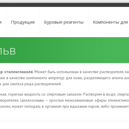
я
Продукция
Буровые реагенты
Компоненты для
льв
р этиленгликоля
. Может быть использован в качестве растворителя л
кже в качестве компонента аппретур для кожи, разделяющего агента а
 для синтеза ряда растворителей.
ая, горючая жидкость со спиртовым запахом. Растворим в воде, спиртах
творителях. Целлозольвы — простые моноалкиловые эфиры этиленглико
сичен, может попадать в организм при вдыхании паров, либо проникает