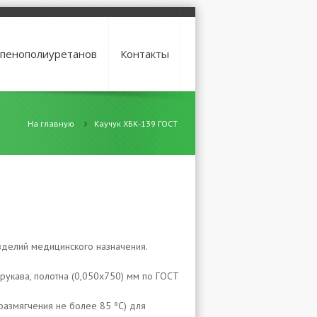
 пенополиуретанов
Контакты
На главную
Каучук ХБК-139 ГОСТ
зделий медицинского назначения.
укава, полотна (0,050х750) мм по ГОСТ
размягчения не более 85 ºС) для