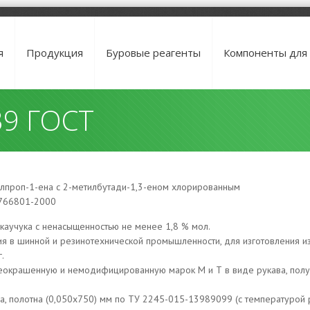
я
Продукция
Буровые реагенты
Компоненты для
39 ГОСТ
лпроп-1-ена с 2-метилбутади-1,3-еном хлорированным
766801-2000
каучука с ненасыщенностью не менее 1,8 % мол.
ия в шинной и резинотехнической промышленности, для изготовления и
.
еокрашенную и немодифицированную марок М и Т в виде рукава, полур
ва, полотна (0,050х750) мм по ТУ 2245-015-13989099 (c температурой 