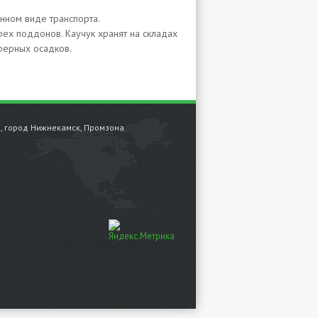
анном виде транспорта.
рех поддонов. Каучук хранят на складах
сферных осадков.
н, город Нижнекамск, Промзона