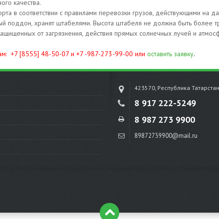
ного качества.
рта в соответствии с правилами перевозки грузов, действующими на д
ый поддон, хранят штабелями. Высота штабеля не должна быть более т
 защищенных от загрязнения, действия прямых солнечных лучей и атмо
ам:
+7 [8555] 48-50-07 и +7 -987-273-99-00 или
оставить заявку
.
423570, Республика Татарста
8 917 222-5249
8 987 273 9900
89872739900@mail.ru