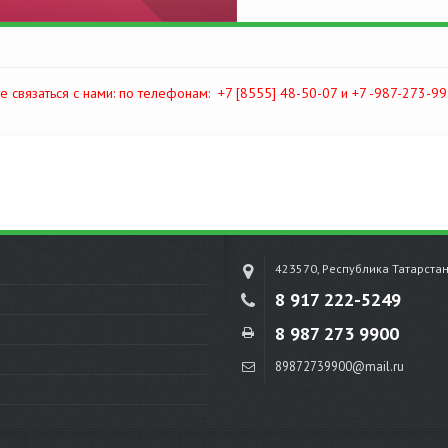
е связаться с нами: по телефонам:
+7 [8555] 48-50-07 и +7 -987-273-99
423570, Республика Татарста
8 917 222-5249
8 987 273 9900
89872739900@mail.ru