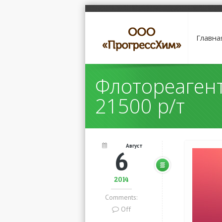
Главна
Флотореагент
21500 р/т
Август
6
2014
Comments:
Off