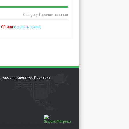
Category:
Горячие позиции
-00 или
оставить заявку
.
н, город Нижнекамск, Промзона