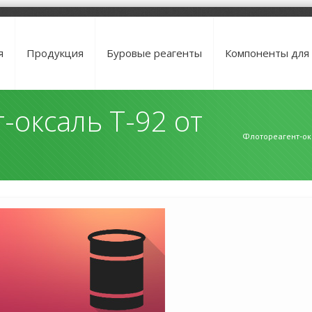
я
Продукция
Буровые реагенты
Компоненты для
-оксаль Т-92 от
Флотореагент-окс