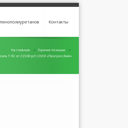
 пенополиуретанов
Контакты
На главную
Горячие позиции
аль Т-92 от 21500 р/т | ООО «ПрогрессХим»