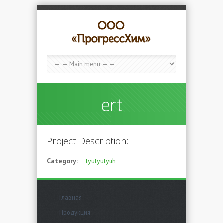
ert
Project Description:
Category:
tyutyutyuh
Главная
Продукция