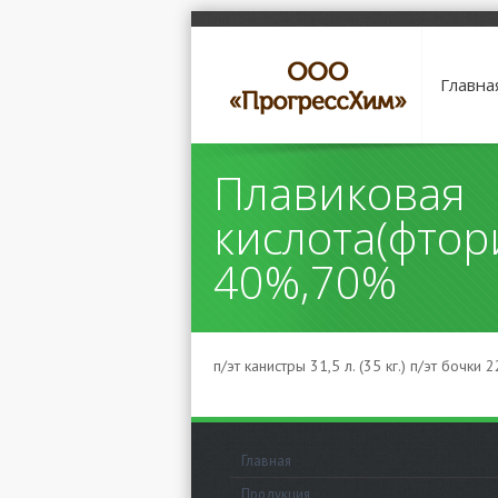
Главна
Плавиковая
кислота(фтор
40%,70%
п/эт канистры 31,5 л. (35 кг.) п/эт бочки 
Главная
Продукция