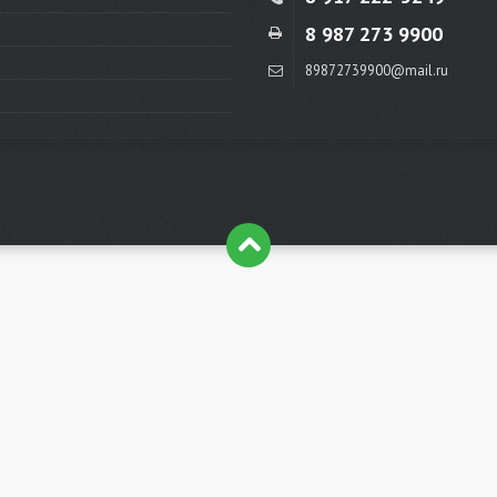
8 987 273 9900
89872739900@mail.ru