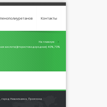
 пенополиуретанов
Контакты
На главную
вая кислота(фтористоводородная) 40%,70%
н, город Нижнекамск, Промзона