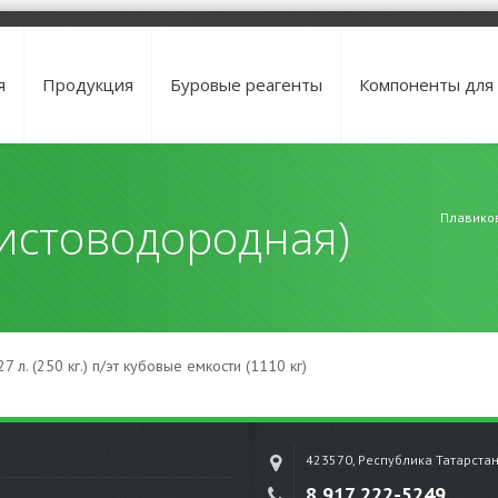
я
Продукция
Буровые реагенты
Компоненты для
истоводородная)
Плавико
227 л. (250 кг.) п/эт кубовые емкости (1110 кг)
423570, Республика Татарста
8 917 222-5249