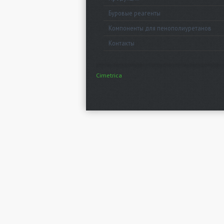
Буровые реагенты
Компоненты для пенополиуретанов
Контакты
Cimetrica